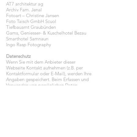
AT7 architektur ag
Archiv Fam. Jenal
Fotoart – Christine Jansen
Foto Taisch GmbH Scuol
Tiefbauamt Graubünden
Gams, Geniesser- & Kuschelhotel Bezau
Smarthotel Samnaun
Ingo Rasp Fotography
Datenschutz
Wenn Sie mit dem Anbieter dieser
Webseite Kontakt aufnehmen (z.B. per
Kontaktformular oder E-Mail), werden Ihre
Angaben gespeichert. Beim Erfassen und
Verwenden von persönlichen Daten
beachten wir die gesetzlichen
Bestimmungen. Wir geben Ihre Daten
nicht weiter und erfassen sie lediglich um
Ihnen unsere Leistungen zugänglich zu
machen und besten Service zu bieten.
Wenn Sie persönliche Daten, die wir über
Sie haben, einsehen oder löschen
möchten, können Sie uns unter