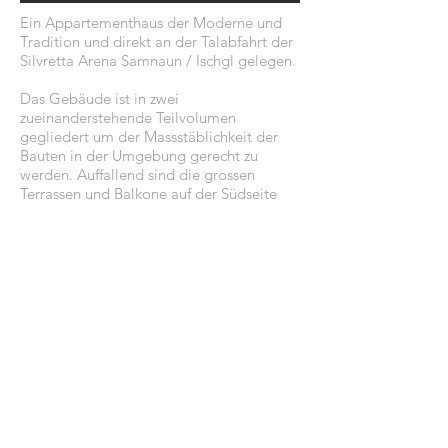
Ein Appartementhaus der Moderne und
Tradition und direkt an der Talabfahrt der
Silvretta Arena Samnaun / Ischgl gelegen.
Das Gebäude ist in zwei
zueinanderstehende Teilvolumen
gegliedert um der Massstäblichkeit der
Bauten in der Umgebung gerecht zu
werden. Auffallend sind die grossen
Terrassen und Balkone auf der Südseite
mit den entsprechend konzipierten
grossen Glasfronten.
Das Sockelgeschoss und die Fassaden
eines Baukörpers aus Lärchenholz sowie
die verputzen Wandflächen vom anderen
Körper nehmen die vorherrschende
Materialisierung der umliegenden
Gebäude auf.
© 2021 by AT7 achitektur ag.
Impressum &